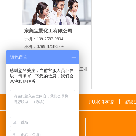
东莞宝景化工有限公司
手机：139-2582-9834
座机：0769-82580809
传真：0769-82580806
请您留言
邮箱：threeseven37@dg37.cn
地址：广东省东莞黄江镇裕元工业
感谢您的关注，当前客服人员不在
线，请填写一下您的信息，我们会
区裕元二路4号
尽快和您联系。
网站首页
PU水性树脂
纺织